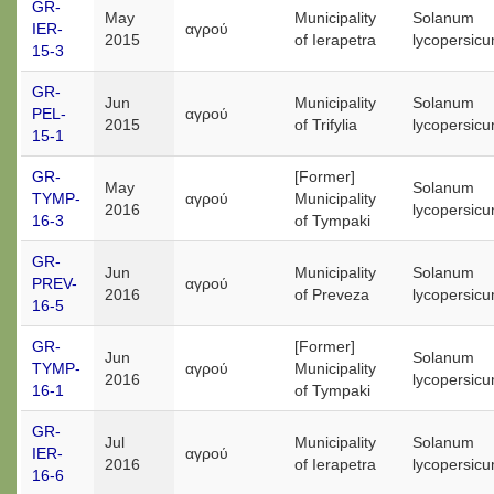
GR-
May
Municipality
Solanum
IER-
αγρού
2015
of Ierapetra
lycopersic
15-3
GR-
Jun
Municipality
Solanum
PEL-
αγρού
2015
of Trifylia
lycopersic
15-1
GR-
[Former]
May
Solanum
TYMP-
αγρού
Municipality
2016
lycopersic
16-3
of Tympaki
GR-
Jun
Municipality
Solanum
PREV-
αγρού
2016
of Preveza
lycopersic
16-5
GR-
[Former]
Jun
Solanum
TYMP-
αγρού
Municipality
2016
lycopersic
16-1
of Tympaki
GR-
Jul
Municipality
Solanum
IER-
αγρού
2016
of Ierapetra
lycopersic
16-6