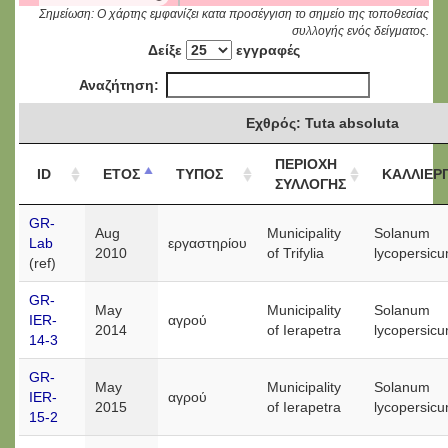
Σημείωση: Ο χάρτης εμφανίζει κατα προσέγγιση το σημείο της τοποθεσίας
συλλογής ενός δείγματος.
Δείξε
εγγραφές
Αναζήτηση:
Εχθρός: Tuta absoluta
ΠΕΡΙΟΧΗ
ID
ΕΤΟΣ
ΤΥΠΟΣ
ΚΑΛΛΙΕΡ
ΣΥΛΛΟΓΗΣ
GR-
Aug
Municipality
Solanum
Lab
εργαστηρίου
2010
of Trifylia
lycopersic
(ref)
GR-
May
Municipality
Solanum
IER-
αγρού
2014
of Ierapetra
lycopersic
14-3
GR-
May
Municipality
Solanum
IER-
αγρού
2015
of Ierapetra
lycopersic
15-2